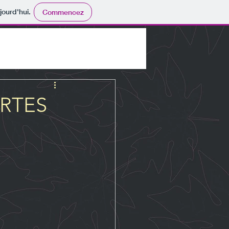
jourd'hui.
Commencez
ERTES