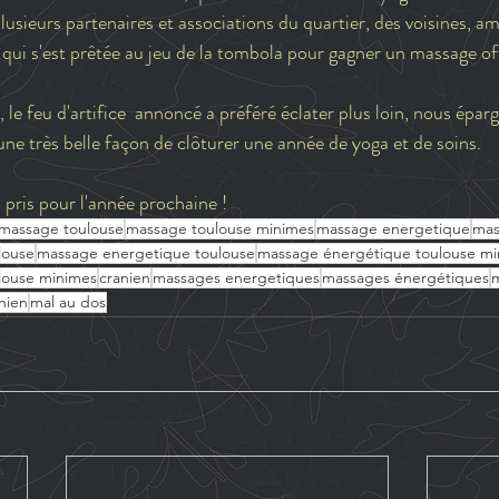
usieurs partenaires et associations du quartier, des voisines, am
ui s'est prêtée au jeu de la tombola pour gagner un massage off
le feu d'artifice  annoncé a préféré éclater plus loin, nous éparg
ne très belle façon de clôturer une année de yoga et de soins.
 pris pour l'année prochaine !
massage toulouse
massage toulouse minimes
massage energetique
mas
louse
massage energetique toulouse
massage énergétique toulouse mi
louse minimes
cranien
massages energetiques
massages énergétiques
m
nien
mal au dos