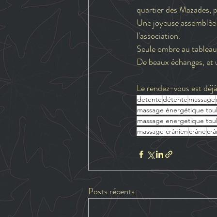
quartier des Mazades, pl
Une joyeuse assemblée q
l'association.
Seule ombre au tableau, 
De beaux échanges, et u
Le rendez-vous est déjà
detente
détente
massage
massage énergétique tou
massage energetique tou
massage crânien
crâne
crâ
Posts récents