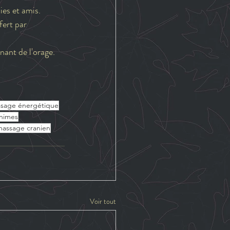
ies et amis.
ert par 
nant de l'orage.
sage énergétique
nimes
assage cranien
Voir tout