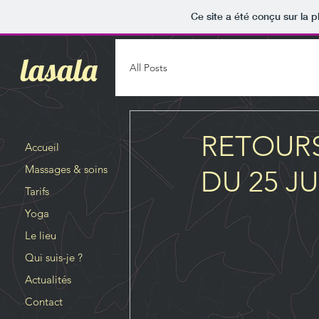
Ce site a été conçu sur la p
lasala
All Posts
RETOURS
Accueil
Massages & soins
DU 25 JU
Tarifs
Yoga
Le lieu
Qui suis-je ?
Actualités
Contact